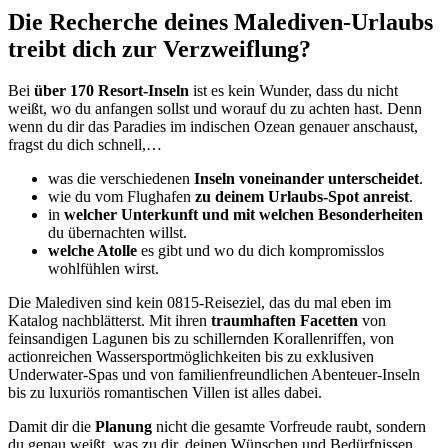
Die Recherche deines Malediven-Urlaubs
treibt dich zur Verzweiflung?
Bei
über 170 Resort-Inseln
ist es kein Wunder, dass du nicht
weißt, wo du anfangen sollst und worauf du zu achten hast. Denn
wenn du dir das Paradies im indischen Ozean genauer anschaust,
fragst du dich schnell,…
was die verschiedenen
Inseln voneinander unterscheidet
.
wie du vom Flughafen
zu deinem Urlaubs-Spot anreist
.
in
welcher Unterkunft und mit welchen Besonderheiten
du übernachten willst.
welche Atolle
es gibt und wo du dich kompromisslos
wohlfühlen wirst.
Die Malediven sind kein 0815-Reiseziel, das du mal eben im
Katalog nachblätterst. Mit ihren
traumhaften Facetten
von
feinsandigen Lagunen bis zu schillernden Korallenriffen, von
actionreichen Wassersportmöglichkeiten bis zu exklusiven
Underwater-Spas und von familienfreundlichen Abenteuer-Inseln
bis zu luxuriös romantischen Villen ist alles dabei.
Damit dir die
Planung
nicht die gesamte Vorfreude raubt, sondern
du genau weißt, was zu dir, deinen Wünschen und Bedürfnissen