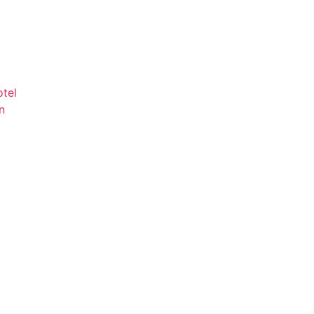
tel
n