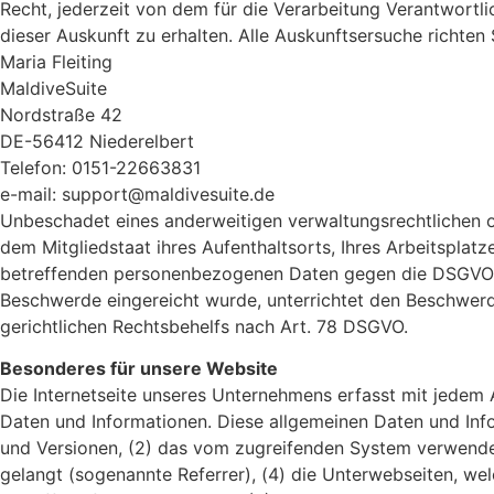
Recht, jederzeit von dem für die Verarbeitung Verantwort
dieser Auskunft zu erhalten. Alle Auskunftsersuche richten S
Maria Fleiting
MaldiveSuite
Nordstraße 42
DE-56412 Niederelbert
Telefon: 0151-22663831
e-mail: support@maldivesuite.de
Unbeschadet eines anderweitigen verwaltungsrechtlichen od
dem Mitgliedstaat ihres Aufenthaltsorts, Ihres Arbeitsplat
betreffenden personenbezogenen Daten gegen die DSGVO ve
Beschwerde eingereicht wurde, unterrichtet den Beschwerd
gerichtlichen Rechtsbehelfs nach Art. 78 DSGVO.
Besonderes für unsere Website
Die Internetseite unseres Unternehmens erfasst mit jedem 
Daten und Informationen. Diese allgemeinen Daten und Inf
und Versionen, (2) das vom zugreifenden System verwendete
gelangt (sogenannte Referrer), (4) die Unterwebseiten, we