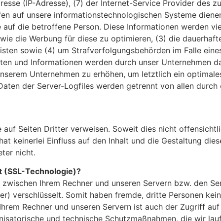
dresse (IP-Adresse), (7) der Internet-Service
Provider des z
fen auf unsere informationstechnologischen
Systeme diene
 auf die betroffene Person. Diese Informationen werden v
owie die Werbung für diese zu optimieren, (3) die dauerhaf
eisten sowie (4) um Strafverfolgungsbehörden im Falle ein
en und Informationen werden durch unser Unternehmen d
 unserem Unternehmen zu erhöhen, um letztlich ein optimal
ten der Server-Logfiles werden getrennt von allen durch 
e auf Seiten Dritter verweisen. Soweit dies nicht offensichtl
hat keinerlei Einfluss auf den Inhalt und die Gestaltung die
ter nicht.
t (SSL-Technologie)?
wischen Ihrem Rechner und unseren Servern bzw. den Serve
r) verschlüsselt. Somit haben fremde, dritte Personen kei
hrem Rechner und unseren Servern ist auch der Zugriff auf u
isatorische und technische Schutzmaßnahmen, die wir lauf