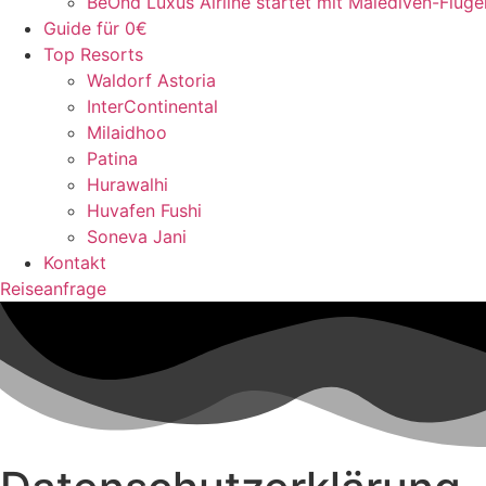
BeOnd Luxus Airline startet mit Malediven-Flüge
Guide für 0€
Top Resorts
Waldorf Astoria
InterContinental
Milaidhoo
Patina
Hurawalhi
Huvafen Fushi
Soneva Jani
Kontakt
Reiseanfrage