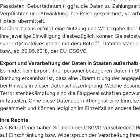
Passdaten, Geburtsdatum,), ggfs. die Daten zu Zahlungsa
Verpflichten und Abwicklung Ihre Reise gespeichert, verarbe
Hotels, übermittelt.
Darüber hinaus erfolgt eine Nutzung und Weitergabe Ihrer D
Ihre jeweilige Einwilligung diesbezüglich können Sie selbst
support@maldivesuite.de mit dem Betreff „Datenbestände 
bzw., ab 25.05.2018, der EU-DSGVO.
Export und Verarbeitung der Daten in Staaten außerhal
Es findet kein Export ihrer personenbezogenen Daten in S
Buchung erkennbar ist, dass eine Übermittlung der angegeb
bei Hinweis in dieser Datenschutzerklärung. Welche Beson
Terroristenbekämpfung sind die Fluggesellschaften gezwun
mitzuteilen. Ohne diese Datenübermittlung ist eine Einrei
gesammelt und können lediglich im Einzelfall an andere B
Ihre Rechte
Als Betroffener haben Sie nach der DSGVO verschiedene R
auf Einschränkung bzw. Widerspruch der Verarbeitung ihr