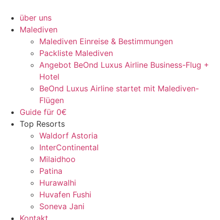
Zum
Inhalt
über uns
springen
Malediven
Malediven Einreise & Bestimmungen
Packliste Malediven
Angebot BeOnd Luxus Airline Business-Flug +
Hotel
BeOnd Luxus Airline startet mit Malediven-
Flügen
Guide für 0€
Top Resorts
Waldorf Astoria
InterContinental
Milaidhoo
Patina
Hurawalhi
Huvafen Fushi
Soneva Jani
Kontakt