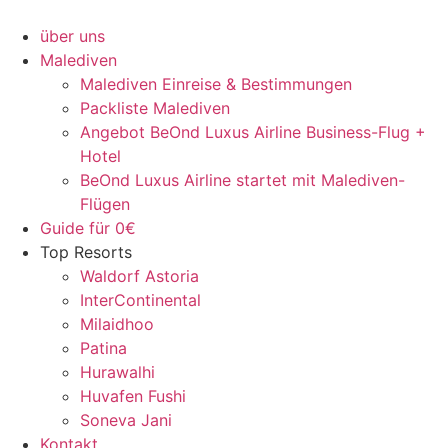
Zum
Inhalt
über uns
springen
Malediven
Malediven Einreise & Bestimmungen
Packliste Malediven
Angebot BeOnd Luxus Airline Business-Flug +
Hotel
BeOnd Luxus Airline startet mit Malediven-
Flügen
Guide für 0€
Top Resorts
Waldorf Astoria
InterContinental
Milaidhoo
Patina
Hurawalhi
Huvafen Fushi
Soneva Jani
Kontakt