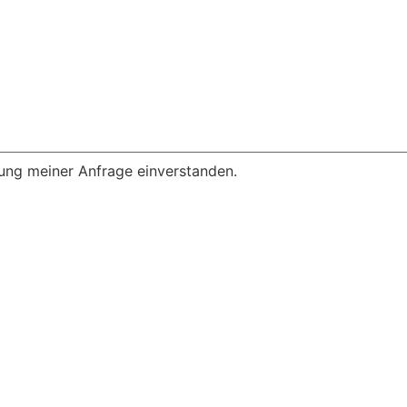
ung meiner Anfrage einverstanden.
Datenschutzerklärung
|
Impressum
|
AGB